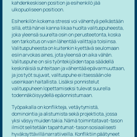
kahdenkeskisen position ja esihenkilö jää
ulkopuoliseen positioon.
Esihenkilön kokema stressi voi vähentyä pelkästään
sillä, että hän ei kanna liikaa huolta valituspuheesta,
joka yleensä suurelta osin on perusteetonta, koska
sen tarkoitus on vain lähentää valittajia toisiinsa.
Valituspuheesta on kuitenkin kyettävä seulomaan
esiin arvokas aines, jota yleensä on aika vähän.
Valituspuhe on siis työntekijöiden tapa säädellä
keskinäisiä suhteitaan ja vähentää epävarmuuttaan,
ja jos työt sujuvat, valituspuhe ei itsessään ole
useinkaan haitallista. Lisäksi ponnistelut
valituspuheen lopettamiseksi tulevat suurella
todennäköisyydellä epäonnistumaan.
Työpaikalla on konflikteja, vetäytymistä,
dominointia ja alistumista sekä projektiota, jossa
yksi väsyy muiden takia. Nämä toimintatavat-tason
ilmiöt selitetään tapahtumat-tason sosiaalisesti
hyväksyttävillä narratiiveilla. Konfliktiin päätyneet