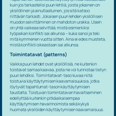
kuin jos tarkastelisi puun lehtiä, joista jokainen on
yksilöllinen ja ainutlaatuinen, jos sitä katsoo
riittävän tarkasti. Jokaisen puun lehden yksilöllisen
muodon selvittäminen on mahdoton urakka. Usein
on yhtä vaikeaa selvittää, mistä esimerkiksi
työpaikan konflikti sai alkunsa – kuka sanoi ja teki
mitä kymmenen vuotta sitten. Aina ei edes muisteta,
mistä konflikti oikeastaan sai alkunsa.
Toimintatavat (patterns)
Vaikka puun lehdet ovat yksilöllisiä, ne kuitenkin
toistavat samaa kaavaa, josta ne voi tunnistaa tietyn
puun lehdiksi. Toimintatavat-taso kuvaa niitä
toistuvia käyttäytymisen kaavamaisuuksia, jotka
löytyvät tapahtumat-tason käyttäytymisen
taustalta. Toistuvan toimintatavan havaitseminen
edellyttää kuitenkin pitkäaikaisempaa
käyttäytymisen havainnoimista sekä kykyä
huomata yksilöiden käyttäytymisen kaavamaisuus.