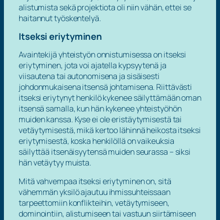
alistumista sekä projektiota oli niin vähän, ettei se
haitannut työskentelyä.
Itseksi eriytyminen
Avaintekijä yhteistyön onnistumisessa on
itseksi
eriytyminen
, jota voi ajatella kypsyytenä ja
viisautena tai autonomisena ja sisäisesti
johdonmukaisena itsensä johtamisena. Riittävästi
itseksi eriytynyt henkilö
kykenee säilyttämään oman
itsensä
samalla, kun hän
kykenee yhteistyöhön
muiden kanssa. Kyse ei ole eristäytymisestä tai
vetäytymisestä, mikä kertoo lähinnä heikosta itseksi
eriytymisestä, koska henkilöllä on vaikeuksia
säilyttää itsenäisyytensä muiden seurassa – siksi
hän vetäytyy muista.
Mitä vahvempaa itseksi eriytyminen on, sitä
vähemmän yksilö ajautuu ihmissuhteissaan
tarpeettomiin konflikteihin, vetäytymiseen,
dominointiin, alistumiseen tai vastuun siirtämiseen