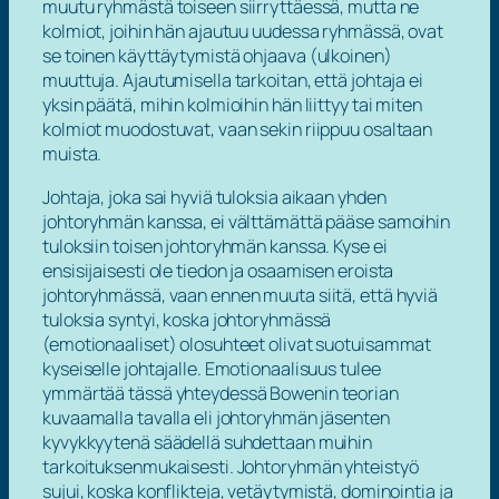
muutu ryhmästä toiseen siirryttäessä, mutta ne
kolmiot, joihin hän ajautuu uudessa ryhmässä, ovat
se toinen käyttäytymistä ohjaava (ulkoinen)
muuttuja. Ajautumisella tarkoitan, että johtaja ei
yksin päätä, mihin kolmioihin hän liittyy tai miten
kolmiot muodostuvat, vaan sekin riippuu osaltaan
muista.
Johtaja, joka sai hyviä tuloksia aikaan yhden
johtoryhmän kanssa, ei välttämättä pääse samoihin
tuloksiin toisen johtoryhmän kanssa. Kyse ei
ensisijaisesti ole tiedon ja osaamisen eroista
johtoryhmässä, vaan ennen muuta siitä, että hyviä
tuloksia syntyi, koska johtoryhmässä
(emotionaaliset) olosuhteet olivat suotuisammat
kyseiselle johtajalle. Emotionaalisuus tulee
ymmärtää tässä yhteydessä Bowenin teorian
kuvaamalla tavalla eli johtoryhmän jäsenten
kyvykkyytenä säädellä suhdettaan muihin
tarkoituksenmukaisesti. Johtoryhmän yhteistyö
sujui, koska konflikteja, vetäytymistä, dominointia ja