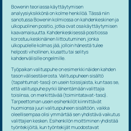
Bowenin teoriassa käyttäytymisen
analyysiyksikkönä on kolme henkilöä. Tässä niin
sanotussa Bowenin kolmiossa on
kahdenkeskinen
ja
ulkopuolinen positio
, jotka ovat osa käyttäytymisen
kaavamaisuutta. Kahdenkeskisessä positiossa
korostuu keskinäinen liittoutuminen, jonka
ulkopuolelle kolmas jää, jolloin hänestä tulee
helposti vihollinen, kiusattu tai selitys
kahdenvälisille ongelmille.
Työpaikan valituspuhe on esimerkki näiden kahden
tason välisestä erosta. Valituspuheen sisältö
(tapahtumat-taso) on usein toissijaista, kun taas se,
että valituspuhe pyrkii lähentämään valittajia
toisiinsa, on merkittävää (toimintatavat-taso).
Tarpeettoman usein esihenkilöt kiinnittävät
huomionsa juuri valituspuheen sisältöön, vaikka
oleellisempaa olisi ymmärtää sen yhdistävä vaikutus
valittajien kesken. Esihenkilön moittiminen yhdistää
työntekijöitä, kun työntekijät muodostavat