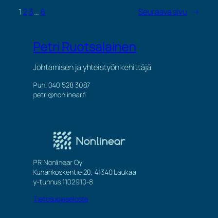
1
2
3
…
6
Seuraava sivu
→
Petri Ruotsalainen
Johtamisen ja yhteistyön kehittäjä
Puh. 040 528 3087
petri@nonlinear.fi
PR Nonlinear Oy
Kuhankoskentie 20, 41340 Laukaa
y-tunnus 1102910-8
Tietosuojaseloste