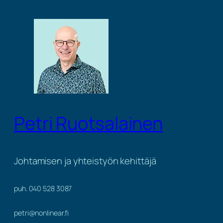
Siirry
sisältöön
Petri Ruotsalainen
Johtamisen ja yhteistyön kehittäjä
puh. 040 528 3087
petri@nonlinear.fi