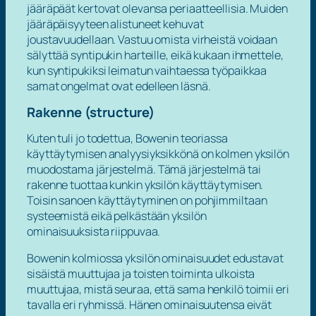
jääräpäät kertovat olevansa periaatteellisia. Muiden
jääräpäisyyteen alistuneet kehuvat
joustavuudellaan. Vastuu omista virheistä voidaan
sälyttää syntipukin harteille, eikä kukaan ihmettele,
kun syntipukiksi leimatun vaihtaessa työpaikkaa
samat ongelmat ovat edelleen läsnä.
Rakenne (structure)
Kuten tuli jo todettua,
Bowenin teoriassa
käyttäytymisen analyysiyksikkönä on kolmen yksilön
muodostama järjestelmä
. Tämä järjestelmä tai
rakenne tuottaa kunkin yksilön käyttäytymisen.
Toisin sanoen käyttäytyminen on pohjimmiltaan
systeemistä eikä pelkästään yksilön
ominaisuuksista riippuvaa.
Bowenin kolmiossa yksilön ominaisuudet edustavat
sisäistä muuttujaa
ja toisten toiminta
ulkoista
muuttujaa
, mistä seuraa, että sama henkilö toimii eri
tavalla eri ryhmissä. Hänen ominaisuutensa eivät