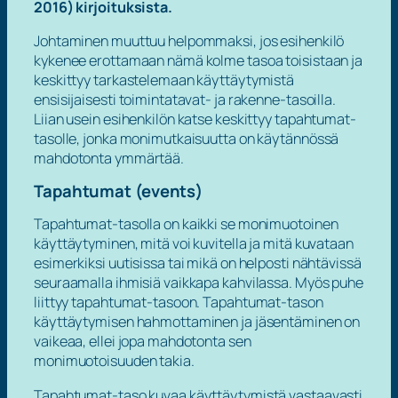
2016) kirjoituksista.
Johtaminen muuttuu helpommaksi, jos esihenkilö
kykenee erottamaan nämä kolme tasoa toisistaan ja
keskittyy tarkastelemaan käyttäytymistä
ensisijaisesti toimintatavat- ja rakenne-tasoilla.
Liian usein esihenkilön katse keskittyy tapahtumat-
tasolle, jonka monimutkaisuutta on käytännössä
mahdotonta ymmärtää.
Tapahtumat (events)
Tapahtumat-tasolla on kaikki se monimuotoinen
käyttäytyminen, mitä voi kuvitella ja mitä kuvataan
esimerkiksi uutisissa tai mikä on helposti nähtävissä
seuraamalla ihmisiä vaikkapa kahvilassa. Myös puhe
liittyy tapahtumat-tasoon. Tapahtumat-tason
käyttäytymisen hahmottaminen ja jäsentäminen on
vaikeaa, ellei jopa mahdotonta sen
monimuotoisuuden takia.
Tapahtumat-taso kuvaa käyttäytymistä vastaavasti