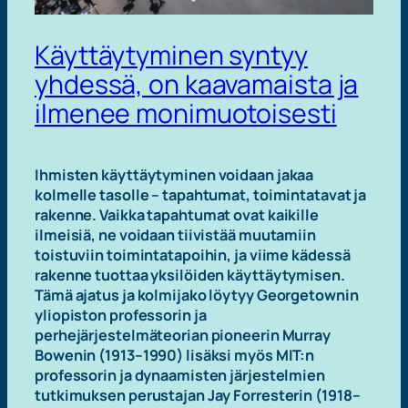
Käyttäytyminen syntyy
yhdessä, on kaavamaista ja
ilmenee monimuotoisesti
Ihmisten käyttäytyminen voidaan jakaa
kolmelle tasolle – tapahtumat, toimintatavat ja
rakenne. Vaikka tapahtumat ovat kaikille
ilmeisiä, ne voidaan tiivistää muutamiin
toistuviin toimintatapoihin, ja viime kädessä
rakenne tuottaa yksilöiden käyttäytymisen.
Tämä ajatus ja kolmijako löytyy Georgetownin
yliopiston professorin ja
perhejärjestelmäteorian pioneerin Murray
Bowenin (1913–1990) lisäksi myös MIT:n
professorin ja dynaamisten järjestelmien
tutkimuksen perustajan Jay Forresterin (1918–