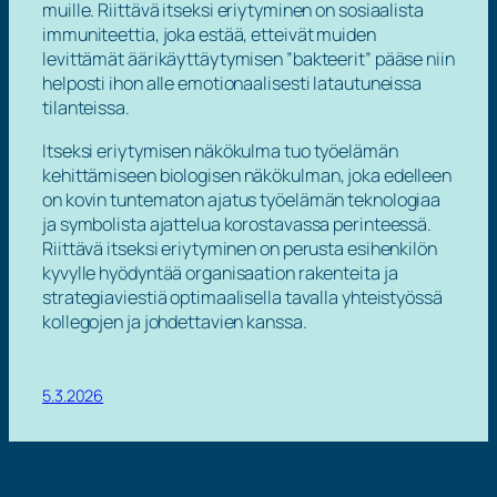
muille. Riittävä itseksi eriytyminen on sosiaalista
immuniteettia, joka estää, etteivät muiden
levittämät äärikäyttäytymisen ”bakteerit” pääse niin
helposti ihon alle emotionaalisesti latautuneissa
tilanteissa.
Itseksi eriytymisen näkökulma tuo työelämän
kehittämiseen
biologisen näkökulman
, joka edelleen
on kovin tuntematon ajatus työelämän teknologiaa
ja symbolista ajattelua korostavassa perinteessä.
Riittävä itseksi eriytyminen on perusta esihenkilön
kyvylle hyödyntää organisaation rakenteita ja
strategiaviestiä optimaalisella tavalla yhteistyössä
kollegojen ja johdettavien kanssa.
5.3.2026