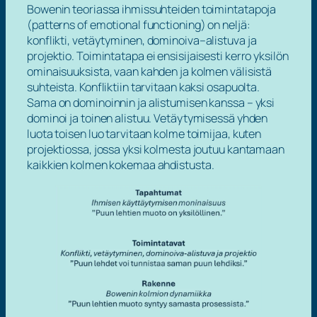
Bowenin teoriassa ihmissuhteiden toimintatapoja
(patterns of emotional functioning) on neljä:
konflikti
,
vetäytyminen
,
dominoiva–alistuva
ja
projektio
. Toimintatapa ei ensisijaisesti kerro yksilön
ominaisuuksista, vaan kahden ja kolmen välisistä
suhteista. Konfliktiin tarvitaan kaksi osapuolta.
Sama on dominoinnin ja alistumisen kanssa – yksi
dominoi ja toinen alistuu. Vetäytymisessä yhden
luota toisen luo tarvitaan kolme toimijaa, kuten
projektiossa, jossa yksi kolmesta joutuu kantamaan
kaikkien kolmen kokemaa ahdistusta.